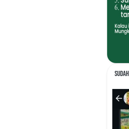
 Sudah Banyak yang Ikhtiar, Hasilnya Nyata! Rezeki Deras, Masalah 